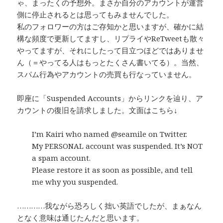
ゃ、まったくの予想外。まさか自分のアカウントが運営
側に停止されるとは思ってもみませんでした。
私のフォロワーの方はご存知かと思いますが、確かに結
構な頻度で更新してますし、リプライやReTweetも散々
やってますが、それにしたって目立つほどではありませ
ん（＝やってる人はもっとたくさん書いてる）。当然、
スパム行為やアカウントの売買も行なっていません。
即座に「Suspended Accounts」からリンクを辿り、ア
カウントの復旧を請求しました。文面はこちら↓
I’m Kairi who named @seamile on Twitter.
My PERSONAL account was suspended. It’s NOT
a spam account.
Please restore it as soon as possible, and tell
me why you suspended.
…………我ながら恐ろしく拙い英語でしたが、まぁなん
となく意味は通じたんだと思います。