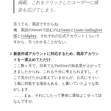
掲載。これをクリックしたユーザーに感
染を広げてしまう。
言うても、英語ですからね。
俺、英語のtweetで読むのは
Oasis
と
Liam Gallagher
様
と
Coldplay
、それぞれの公式アカウントくらいで
すから。引っかかることがない。
新規作成アカウントに対応するため、既存アカウン
トを一度止めてただけ
。
ここ数ヶ月で、日本でもTwitterの知名度が上がって
きましたからね。これも十分に考えられますし、ど
こで見かけたかは覚えていませんが、公式にそうい
う風に対処する場合もある、と書いていたような気
がします。
………まぁ、それにしたって事前に通知よこせって話
なんですが。