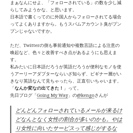
まぁなんにせよ、「フォローされている」の数を少し減
らしてみようかな、と思います。
日本語で書くってのに外国人からフォローされてる場合
ってよくありますから。もうスパムアカウント臭がプン
プンじゃないですか。
ただ、Twitterの側も事前通知や複数言語による注意の
喚起など、色々と改善すべき点があるようにも思えま
す。
私みたいに日本語だろうが英語だろうが便利なモノを使
うアーリーアダプターならいざ知らず、ビギナー層がい
きなり英語なんて見ちゃったら、正直引いちゃいます。
「
なんか変なの出てきた！
」って。
先日ブログ「
Going My Way
」の
@kengo
さんが
どんどんフォローされているメールが来るけ
どなんとなく女性の割合が多いのかも。やは
り女性に向いたサービスって感じがするな