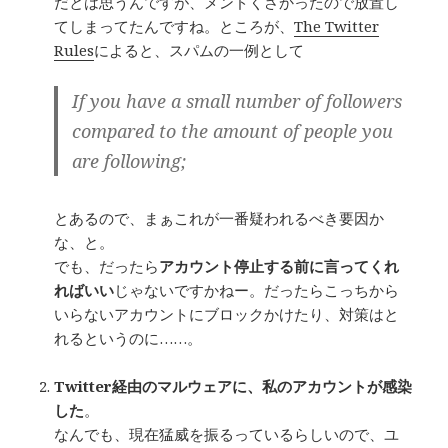
だとは思うんですが、メンドくさかったので放置し
てしまってたんですね。ところが、
The Twitter
Rules
によると、スパムの一例として
If you have a small number of followers
compared to the amount of people you
are following;
とあるので、まぁこれが一番疑われるべき要因か
な、と。
でも、だったら
アカウント停止する前に言ってくれ
ればいい
じゃないですかねー。だったらこっちから
いらないアカウントにブロックかけたり、対策はと
れるというのに……。
Twitter経由のマルウェアに、私のアカウントが感染
した
。
なんでも、現在猛威を振るっているらしいので、ユ