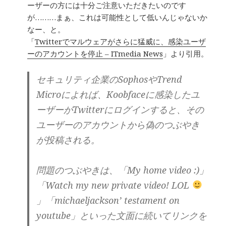
ーザーの方には十分ご注意いただきたいのです
が………まぁ、これは可能性として低いんじゃないか
なー、と。
「
Twitterでマルウェアがさらに猛威に、感染ユーザ
ーのアカウントを停止 – ITmedia News
」より引用。
セキュリティ企業のSophosやTrend
Microによれば、Koobfaceに感染したユ
ーザーがTwitterにログインすると、その
ユーザーのアカウントから偽のつぶやき
が投稿される。
問題のつぶやきは、「My home video :)」
「Watch my new private video! LOL
」「michaeljackson’ testament on
youtube」といった文面に続いてリンクを