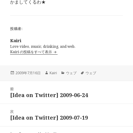
かましてくるわ★
投稿者:
Kairi
Love video, music, drinking, and web.
Kairi の投稿をすべて表示
投
2009年7月16日
作
Kairi
カ
ウェブ
タ
ウェブ
稿
成
テ
グ
日:
者
ゴ
投
前
リ
稿
[Idea on Twitter] 2009-06-24
ー
前
ナ
の
ビ
投
次
ゲ
稿:
[Idea on Twitter] 2009-07-19
次
ー
の
シ
投