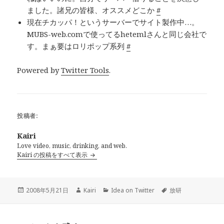
ました。諸兄の皆様、オススメどこか
#
現在チカッパ！というサーバーでサイト製作中…。
MUBS-web.comで使ってるhetemlさんと同じ会社で
す。まぁ要はロリポップ系列
#
Powered by
Twitter Tools
.
投稿者:
Kairi
Love video, music, drinking, and web.
Kairi の投稿をすべて表示
投
2008年5月21日
作
Kairi
カ
Idea on Twitter
タ
放研
稿
成
テ
グ
日:
者
ゴ
リ