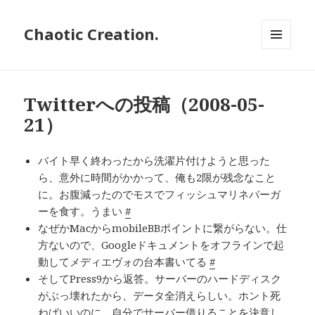
Chaotic Creation.
メニュ
ーとウ
ィジェ
ット
Twitterへの投稿（2008-05-
21）
バイト早く終わったから洗濯片付けようと思った
ら、意外に時間がかかって、俺も2限が残念なこと
に。お腹減ったのでモスでフィッシュマリネバーガ
ーを食す。うまい
#
なぜかMacからmobileBBポイントに繋がらない。仕
方ないので、Googleドキュメントをオフラインで起
動してメディエヴォの台本書いてる
#
そしてPress9から返答。サーバーのハードディスク
がぶっ壊れたから、データ全消えらしい。ホント死
ねばいいのに。自分でサーバー借りることを決意し